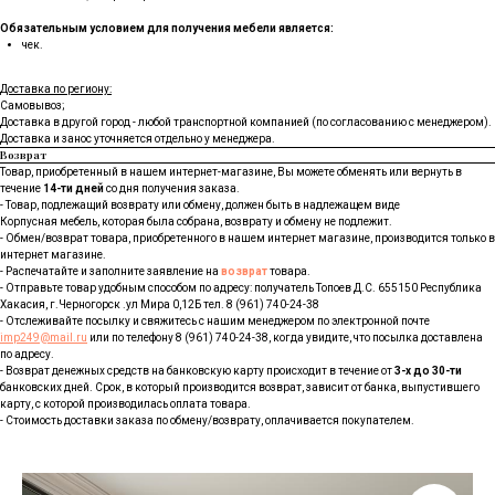
Обязательным условием для получения мебели является:
чек.
Доставка по региону:
Самовывоз;
Доставка в другой город - любой транспортной компанией (по согласованию с менеджером).
Доставка и занос уточняется отдельно у менеджера.
Возврат
Товар, приобретенный в нашем интернет-магазине, Вы можете обменять или вернуть в
течение
14-ти дней
со дня получения заказа.
- Товар, подлежащий возврату или обмену, должен быть в надлежащем виде
Корпусная мебель, которая была собрана, возврату и обмену не подлежит.
- Обмен/возврат товара, приобретенного в нашем интернет магазине, производится только в
интернет магазине.
- Распечатайте и заполните заявление на
возврат
товара.
- Отправьте товар удобным способом по адресу: получатель Топоев Д.С. 655150 Республика
Хакасия, г.Черногорск .ул Мира 0,12Б тел. 8 (961) 740-24-38
- Отслеживайте посылку и свяжитесь с нашим менеджером по электронной почте
imp249@mail.ru
или по телефону 8 (961) 740-24-38, когда увидите, что посылка доставлена
по адресу.
- Возврат денежных средств на банковскую карту происходит в течение от
3-х до 30-ти
банковских дней. Срок, в который производится возврат, зависит от банка, выпустившего
карту, с которой производилась оплата товара.
- Стоимость доставки заказа по обмену/возврату, оплачивается покупателем.