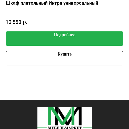
Шкаф плательный Интра универсальный
Шк
р.
13 550
10
Подробнее
Купить