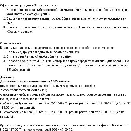
Оформление проходит в 3 простых шага:
На странице товара выбираете необходимые опции и комплектацию (если они есть) и
нажимаете на кнопку «Купить».
В корзине указываете сведения о себе. Обязательны к заполнению – телефон, почта и
имя.
Проверьте правильность сформированного заказа. Если все верно, нажмите на кнопку
«Оформить заказ».
Оплата заказа:
В нашем магазине, мы предусмотрели сразу несколько способов внесения денег:
Наличные, при условие, что вы выбрали самовывоз.
Оплата онлайн картой любого банка на сайте.
Оплата по реквизитам. Наш менеджер по запросу передаст реквизиты для оплаты. Но
помните, что в этом случае зачисление средств на р/с происходит не мгновенно, а через
1-5 рабочих дней.
Доставка
Доставка осуществляется после 100% оплаты.
Приобретенный товар можно забрать одним из
следующих способов
:
-любой транспортной компанией;
-самовывоз - мебель можно забирать самостоятельно только после согласования заказа с
менеджером и после полной оплаты:
г. Абакан, ул.Тувинская 17, тел.
8-902-467-02-71
, режим работы: пн-пт с 9.00 -18.00, сб. с 9.00
- 16.00, вс-пн - выходной;
г.Черногорск, ул.Мира 012, тел.
8-902-467-09-70
, режим работы: пн-пт с 9.00 -18.00, сб-вс -
выходной.
Сроки и время доставки обговариваются заранее с менеджером по телефону г. Абакан тел.
8-902-467-02-71, г.Черногорск тел. 8-902-467-09-70.