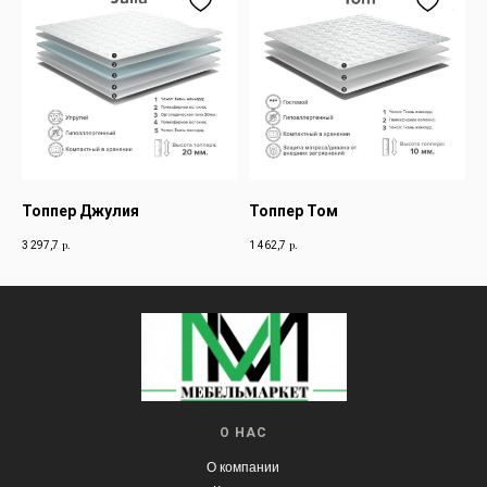
Топпер Джулия
Топпер Том
р.
р.
3 297,7
1 462,7
О НАС
О компании