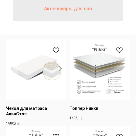
Аксессуары для сна
Чехол для матраса
Топпер Никки
АкваСтоп
р.
4 495,1
р.
1 880,9