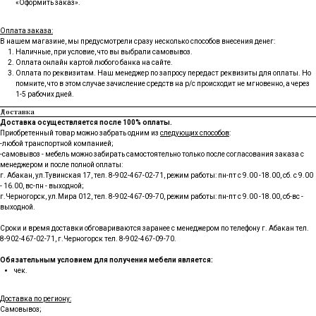
«Оформить заказ».
Оплата заказа:
В нашем магазине, мы предусмотрели сразу несколько способов внесения денег:
Наличные, при условие, что вы выбрали самовывоз.
Оплата онлайн картой любого банка на сайте.
Оплата по реквизитам. Наш менеджер по запросу передаст реквизиты для оплаты. Но
помните, что в этом случае зачисление средств на р/с происходит не мгновенно, а через
1-5 рабочих дней.
Доставка
Доставка осуществляется после 100% оплаты.
Приобретенный товар можно забрать одним из
следующих способов
:
-любой транспортной компанией;
-самовывоз - мебель можно забирать самостоятельно только после согласования заказа с
менеджером и после полной оплаты:
г. Абакан, ул.Тувинская 17, тел.
8-902-467-02-71
, режим работы: пн-пт с 9.00 -18.00, сб. с 9.00
- 16.00, вс-пн - выходной;
г.Черногорск, ул.Мира 012, тел.
8-902-467-09-70
, режим работы: пн-пт с 9.00 -18.00, сб-вс -
выходной.
Сроки и время доставки обговариваются заранее с менеджером по телефону г. Абакан тел.
8-902-467-02-71, г.Черногорск тел. 8-902-467-09-70.
Обязательным условием для получения мебели является:
чек.
Доставка по региону:
Самовывоз;