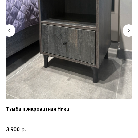
Тумба прикроватная Ника
Ту
До
р.
3 900
2 