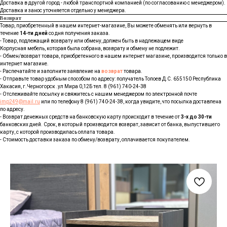
Доставка в другой город - любой транспортной компанией (по согласованию с менеджером).
Доставка и занос уточняется отдельно у менеджера.
Возврат
Товар, приобретенный в нашем интернет-магазине, Вы можете обменять или вернуть в
течение
14-ти дней
со дня получения заказа.
- Товар, подлежащий возврату или обмену, должен быть в надлежащем виде
Корпусная мебель, которая была собрана, возврату и обмену не подлежит.
- Обмен/возврат товара, приобретенного в нашем интернет магазине, производится только в
интернет магазине.
- Распечатайте и заполните заявление на
возврат
товара.
- Отправьте товар удобным способом по адресу: получатель Топоев Д.С. 655150 Республика
Хакасия, г.Черногорск .ул Мира 0,12Б тел. 8 (961) 740-24-38
- Отслеживайте посылку и свяжитесь с нашим менеджером по электронной почте
imp249@mail.ru
или по телефону 8 (961) 740-24-38, когда увидите, что посылка доставлена
по адресу.
- Возврат денежных средств на банковскую карту происходит в течение от
3-х до 30-ти
банковских дней. Срок, в который производится возврат, зависит от банка, выпустившего
карту, с которой производилась оплата товара.
- Стоимость доставки заказа по обмену/возврату, оплачивается покупателем.