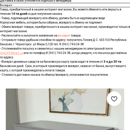
Доставка и занос уточняется отдельно у менеджера.
Возврат
Товар, приобретенный в нашем интернет-магазине, Вы можете обменять или вернуть в
течение
14-ти дней
со дня получения заказа.
- Товар, подлежащий возврату или обмену, должен быть в надлежащем виде
Корпусная мебель, которая была собрана, возврату и обмену не подлежит.
- Обмен/возврат товара, приобретенного в нашем интернет магазине, производится только в
интернет магазине.
- Распечатайте и заполните заявление на
возврат
товара.
- Отправьте товар удобным способом по адресу: получатель Топоев Д.С. 655150 Республика
Хакасия, г.Черногорск .ул Мира 0,12Б тел. 8 (961) 740-24-38
- Отслеживайте посылку и свяжитесь с нашим менеджером по электронной почте
imp249@mail.ru
или по телефону 8 (961) 740-24-38, когда увидите, что посылка доставлена
по адресу.
- Возврат денежных средств на банковскую карту происходит в течение от
3-х до 30-ти
банковских дней. Срок, в который производится возврат, зависит от банка, выпустившего
карту, с которой производилась оплата товара.
- Стоимость доставки заказа по обмену/возврату, оплачивается покупателем.