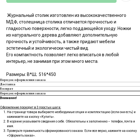
Журнальный столик изготовлен из высококачественного
МДФ, столешница столика отличается прочностью и
гладкостью поверхности, легко поддающейся уходу. Ножки
из натурального дерева добавляют дополнительную
прочность и устойчивость, а также придают мебели
эстетичный и экологически чистый вид.
Его компактность позволяет легко вписаться в любой
интерьер, не занимая при этом много места.
Размеры: В*Ш; 516*450
Порядок оформления заказа
Доставка
Возврат
Порядок оформления заказа
Внимание!
Оформление проходит в 3 простых шага:
На странице товара выбираете необходимые опции и комплектацию (если они есть) и
нажимаете на кнопку «Купить».
В корзине указываете сведения о себе. Обязательны к заполнению – телефон, почта и
имя.
Проверьте правильность сформированного заказа. Если все верно, нажмите на кнопку
«Оформить заказ».