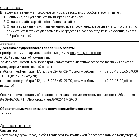
Оплата заказа:
В нашем магазине, мы предусмотрели сразу несколько способов внесения денег:
Наличные, при условие, что вы выбрали самовывоз.
Оплата онлайн картой любого банка на сайте.
Оплата по реквизитам. Наш менеджер по запросу передаст реквизиты для оплаты. Но
помните, что в этом случае зачисление средств на р/с происходит не мгновенно, а через
1-5 рабочих дней.
Доставка
Доставка осуществляется после 100% оплаты.
Приобретенный товар можно забрать одним из
следующих способов
:
-любой транспортной компанией;
-самовывоз - мебель можно забирать самостоятельно только после согласования заказа с
менеджером и после полной оплаты:
г. Абакан, ул.Тувинская 17, тел.
8-902-467-02-71
, режим работы: пн-пт с 9.00 -18.00, сб. с 9.00
- 16.00, вс-пн - выходной;
г.Черногорск, ул.Мира 012, тел.
8-902-467-09-70
, режим работы: пн-пт с 9.00 -18.00, сб-вс -
выходной.
Сроки и время доставки обговариваются заранее с менеджером по телефону г. Абакан тел.
8-902-467-02-71, г.Черногорск тел. 8-902-467-09-70.
Обязательным условием для получения мебели является:
чек.
Доставка по региону:
Самовывоз;
Доставка в другой город - любой транспортной компанией (по согласованию с менеджером).