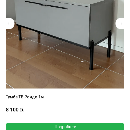
Тумба ТВ Рондо 1м
Ко
р.
8 100
11
Подробнее