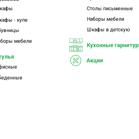
кафы
Столы письменные
Наборы мебели
кафы - купе
Шкафы в детскую
бувницы
аборы мебели
Кухонные гарниту
тулья
Акции
фисные
беденные