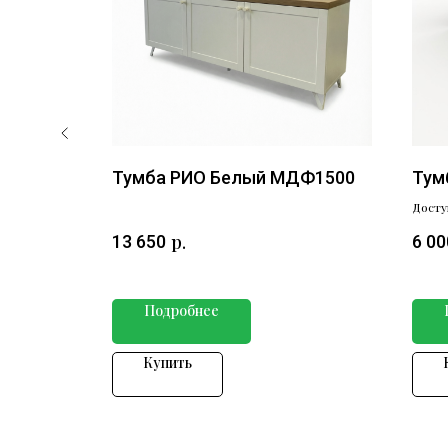
Тумба РИО Белый МДФ1500
Тум
Досту
р.
13 650
6 00
Подробнее
Купить