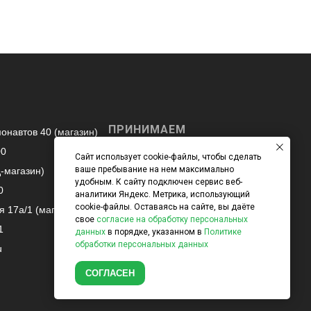
ПРИНИМАЕМ
монавтов 40 (магазин)
К ОПЛАТЕ
00
Сайт использует cookie-файлы, чтобы сделать
Вы можете оплатить
ваше пребывание на нем максимально
д-магазин)
покупки наличными /
удобным. К cайту подключен сервис веб-
картой при получении, а
0
аналитики Яндекс. Метрика, использующий
также с помощью онлайн
cookie-файлы. Оставаясь на сайте, вы даёте
я 17а/1 (магазин)
оплаты на сайте.
свое
согласие на обработку персональных
1
данных
в порядке, указанном в
Политике
обработки персональных данных
u
СОГЛАСЕН