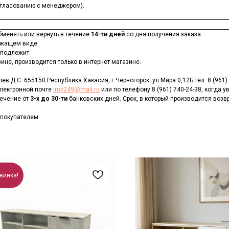
согласованию с менеджером).
бменять или вернуть в течение
14-ти дней
со дня получения заказа.
лежащем виде
 подлежит.
ине, производится только в интернет магазине.
в Д.С. 655150 Республика Хакасия, г.Черногорск .ул Мира 0,12Б тел. 8 (961)
электронной почте
imp249@mail.ru
или по телефону 8 (961) 740-24-38, когда 
течение от
3-х до 30-ти
банковских дней. Срок, в который производится возвра
 покупателем.
винка!