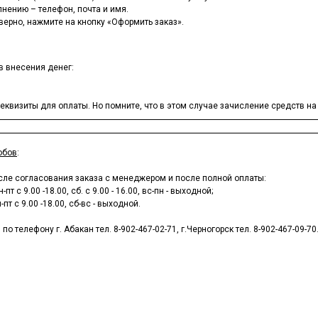
лнению – телефон, почта и имя.
верно, нажмите на кнопку «Оформить заказ».
в внесения денег:
квизиты для оплаты. Но помните, что в этом случае зачисление средств на р
обов
:
сле согласования заказа с менеджером и после полной оплаты:
-пт с 9.00 -18.00, сб. с 9.00 - 16.00, вс-пн - выходной;
-пт с 9.00 -18.00, сб-вс - выходной.
телефону г. Абакан тел. 8-902-467-02-71, г.Черногорск тел. 8-902-467-09-70