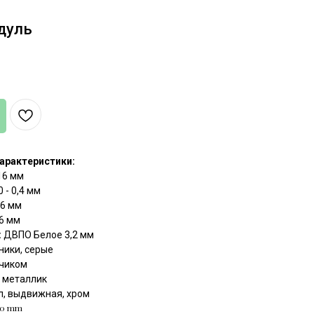
дуль
арактеристики:
6 мм
 - 0,4 мм
6 мм
6 мм
:
ДВПО Белое 3,2 мм
ники, серые
чиком
, металлик
, выдвижная, хром
30 mm