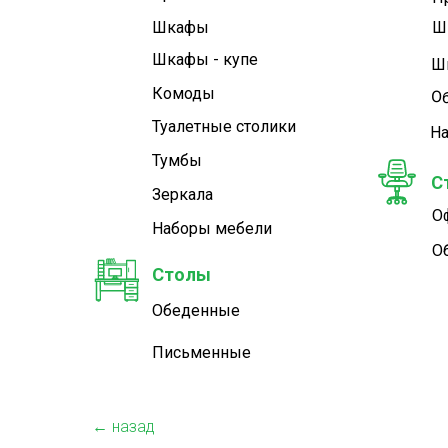
Шкафы
Ш
Шкафы - купе
Ш
Комоды
О
Туалетные cтолики
Н
Тумбы
С
Зеркала
О
Наборы мебели
О
Столы
Обеденные
Письменные
← назад