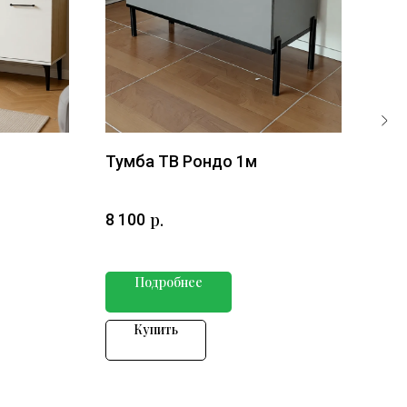
Тумба ТВ Рондо 1м
Тум
Бе
р.
8 100
7 4
Подробнее
Купить