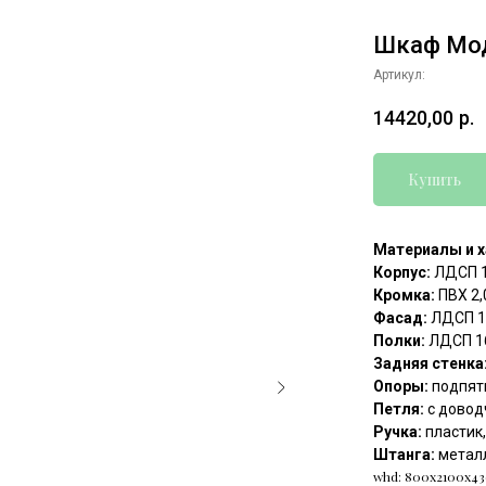
Шкаф Мо
Артикул:
14420,00
р.
Купить
Материалы и х
Корпус:
ЛДСП 1
Кромка:
ПВХ 2,0
Фасад:
ЛДСП 1
Полки:
ЛДСП 1
Задняя стенка
Опоры:
подпят
Петля:
с довод
Ручка:
пластик
Штанга:
металл
whd: 800x2100x4