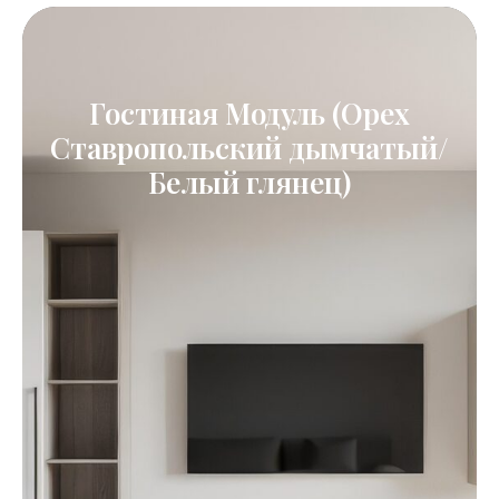
Гостиная Модуль (Орех
Ставропольский дымчатый/
Белый глянец)