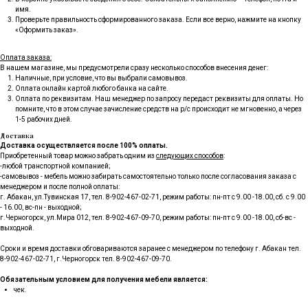
имя.
Проверьте правильность сформированного заказа. Если все верно, нажмите на кнопку
«Оформить заказ».
Оплата заказа:
В нашем магазине, мы предусмотрели сразу несколько способов внесения денег:
Наличные, при условие, что вы выбрали самовывоз.
Оплата онлайн картой любого банка на сайте.
Оплата по реквизитам. Наш менеджер по запросу передаст реквизиты для оплаты. Но
помните, что в этом случае зачисление средств на р/с происходит не мгновенно, а через
1-5 рабочих дней.
Доставка
Доставка осуществляется после 100% оплаты.
Приобретенный товар можно забрать одним из
следующих способов
:
-любой транспортной компанией;
-самовывоз - мебель можно забирать самостоятельно только после согласования заказа с
менеджером и после полной оплаты:
г. Абакан, ул.Тувинская 17, тел.
8-902-467-02-71
, режим работы: пн-пт с 9.00 -18.00, сб. с 9.00
- 16.00, вс-пн - выходной;
г.Черногорск, ул.Мира 012, тел.
8-902-467-09-70
, режим работы: пн-пт с 9.00 -18.00, сб-вс -
выходной.
Сроки и время доставки обговариваются заранее с менеджером по телефону г. Абакан тел.
8-902-467-02-71, г.Черногорск тел. 8-902-467-09-70.
Обязательным условием для получения мебели является:
чек.