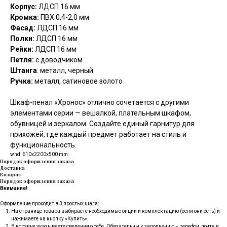
Корпус:
ЛДСП 16 мм
Кромка:
ПВХ 0,4-2,0 мм
Фасад:
ЛДСП 16 мм
Полки:
ЛДСП 16 мм
Рейки:
ЛДСП 16 мм
Петля:
с доводчиком
Штанга
: металл, черный
Ручка:
металл, сатиновое золото
Шкаф-пенал «Хронос» отлично сочетается с другими
элементами серии — вешалкой, плательным шкафом,
обувницей и зеркалом. Создайте единый гарнитур для
прихожей, где каждый предмет работает на стиль и
функциональность.
whd: 610x2200x500 mm
Порядок оформления заказа
Доставка
Возврат
Порядок оформления заказа
Внимание!
Оформление проходит в 3 простых шага:
На странице товара выбираете необходимые опции и комплектацию (если они есть) и
нажимаете на кнопку «Купить».
В корзине указываете сведения о себе. Обязательны к заполнению – телефон, почта и