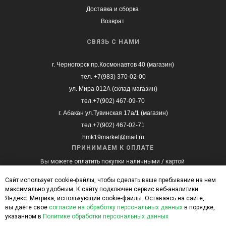
Доставка и сборка
Возврат
СВЯЗЬ С НАМИ
г. Черногорск пр.Космонавтов 40 (магазин)
тел. +7(983) 370-02-00
ул. Мира 012А (склад-магазин)
тел.+7(902) 467-09-70
г. Абакан ул.Тувинская 17а/1 (магазин)
тел.+7(902) 467-02-71
hmk19market@mail.ru
ПРИНИМАЕМ К ОПЛАТЕ
Вы можете оплатить покупки наличными / картой
при получении, а также с помощью онлайн
оплаты на сайте.
Сайт использует cookie-файлы, чтобы сделать ваше пребывание на нем
максимально удобным. К cайту подключен сервис веб-аналитики
Яндекс. Метрика, использующий cookie-файлы. Оставаясь на сайте,
вы даёте свое
согласие на обработку персональных данных
в порядке,
указанном в
Политике обработки персональных данных
Интернет-магазин мебели «МебельМаркет»