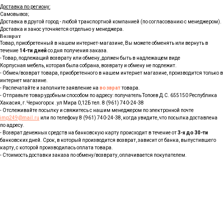
Доставка по региону:
Самовывоз;
Доставка в другой город - любой транспортной компанией (по согласованию с менеджером).
Доставка и занос уточняется отдельно у менеджера.
Возврат
Товар, приобретенный в нашем интернет-магазине, Вы можете обменять или вернуть в
течение
14-ти дней
со дня получения заказа.
- Товар, подлежащий возврату или обмену, должен быть в надлежащем виде
Корпусная мебель, которая была собрана, возврату и обмену не подлежит.
- Обмен/возврат товара, приобретенного в нашем интернет магазине, производится только в
интернет магазине.
- Распечатайте и заполните заявление на
возврат
товара.
- Отправьте товар удобным способом по адресу: получатель Топоев Д.С. 655150 Республика
Хакасия, г.Черногорск .ул Мира 0,12Б тел. 8 (961) 740-24-38
- Отслеживайте посылку и свяжитесь с нашим менеджером по электронной почте
imp249@mail.ru
или по телефону 8 (961) 740-24-38, когда увидите, что посылка доставлена
по адресу.
- Возврат денежных средств на банковскую карту происходит в течение от
3-х до 30-ти
банковских дней. Срок, в который производится возврат, зависит от банка, выпустившего
карту, с которой производилась оплата товара.
- Стоимость доставки заказа по обмену/возврату, оплачивается покупателем.