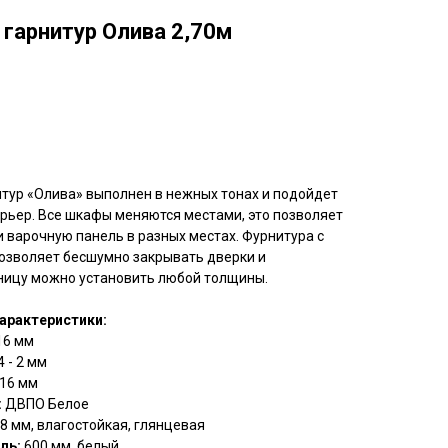
 гарнитур Олива 2,70м
тур «Олива» выполнен в нежных тонах и подойдет
рьер. Все шкафы меняются местами, это позволяет
и варочную панель в разных местах. Фурнитура с
озволяет бесшумно закрывать дверки и
ницу можно установить любой толщины.
арактеристики:
16 мм
4 - 2 мм
16 мм
:
ДВПО Белое
8 мм, влагостойкая, глянцевая
ль:
600 мм, белый