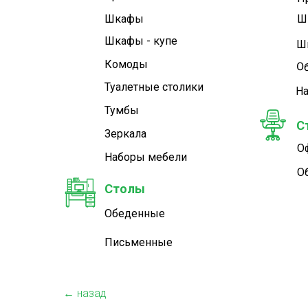
Шкафы
Ш
Шкафы - купе
Ш
Комоды
О
Туалетные cтолики
Н
Тумбы
С
Зеркала
О
Наборы мебели
О
Столы
Обеденные
Письменные
← назад