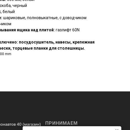
скоба, черный
, белый
:
шариковые, полновыкатные, с доводчиком
чиком
ывания ящика над плитой:
газлифт 60N
ключено: посудосушитель, навесы, крепежная
вески, торцевые планки для столешницы.
600 mm
ПРИНИМАЕМ
монавтов 40 (магазин)