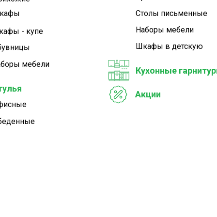
кафы
Столы письменные
Наборы мебели
кафы - купе
Шкафы в детскую
бувницы
аборы мебели
Кухонные гарниту
тулья
Акции
фисные
беденные