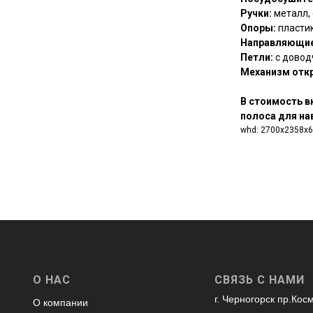
Ручки:
металл, 
Опоры:
пластик
Направляющие
Петли:
с довод
Механизм откр
В стоимость в
полоса для на
whd: 2700x2358x
О НАС
СВЯЗЬ С НАМИ
г. Черногорск пр.Кос
О компании