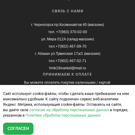
СВЯЗЬ С НАМИ
г. Черногорск пр.Космонавтов 40 (магазин)
тел. +7(983) 370-02-00
ул. Мира 012А (склад-магазин)
тел.+7(902) 467-09-70
г. Абакан ул.Тувинская 17а/1 (магазин)
тел.+7(902) 467-02-71
hmk19market@mail.ru
ПРИНИМАЕМ К ОПЛАТЕ
Вы можете оплатить покупки наличными / картой
при получении, а также с помощью онлайн
оплаты на сайте.
Сайт использует cookie-файлы, чтобы сделать ваше пребывание на нем
максимально удобным. К cайту подключен сервис веб-аналитики
Яндекс. Метрика, использующий cookie-файлы. Оставаясь на сайте,
вы даёте свое
согласие на обработку персональных данных
в порядке,
указанном в
Политике обработки персональных данных
Интернет-магазин мебели «МебельМаркет»
© 2022-2025 Все права защищены
Разработка сайта
СОГЛАСЕН