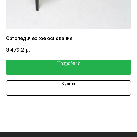
Ортопедическое основание
Ма
р.
3 479,2
11
Подробнее
Купить