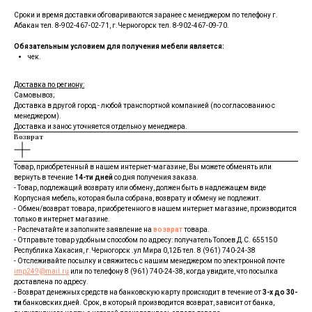
Сроки и время доставки обговариваются заранее с менеджером по телефону г.
Абакан тел. 8-902-467-02-71, г.Черногорск тел. 8-902-467-09-70.
Обязательным условием для получения мебели является:
чек.
Доставка по региону:
Самовывоз;
Доставка в другой город - любой транспортной компанией (по согласованию с
менеджером).
Доставка и занос уточняется отдельно у менеджера.
Возврат
Товар, приобретенный в нашем интернет-магазине, Вы можете обменять или
вернуть в течение
14-ти дней
со дня получения заказа.
- Товар, подлежащий возврату или обмену, должен быть в надлежащем виде
Корпусная мебель, которая была собрана, возврату и обмену не подлежит.
- Обмен/возврат товара, приобретенного в нашем интернет магазине, производится
только в интернет магазине.
- Распечатайте и заполните заявление на
возврат
товара.
- Отправьте товар удобным способом по адресу: получатель Топоев Д.С. 655150
Республика Хакасия, г.Черногорск .ул Мира 0,12Б тел. 8 (961) 740-24-38
- Отслеживайте посылку и свяжитесь с нашим менеджером по электронной почте
imp249@mail.ru
или по телефону 8 (961) 740-24-38, когда увидите, что посылка
доставлена по адресу.
- Возврат денежных средств на банковскую карту происходит в течение от
3-х до 30-
ти
банковских дней. Срок, в который производится возврат, зависит от банка,