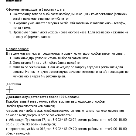
Внимание!
Оформление проходит в 3 простых шага:
На странице товара выбираете необходимые опции и комплектацию (если они
есть) и нажимаете на кнопку «Купить».
В корзине указываете сведения о себе. Обязательны к заполнению – телефон,
почта и имя.
Проверьте правильность сформированного заказа. Если все верно, нажмите на
кнопку «Оформить заказ».
Оплата заказа:
В нашем магазине, мы предусмотрели сразу несколько способов внесения денег:
Наличные, при условие, что вы выбрали самовывоз.
Оплата онлайн картой любого банка на сайте.
Оплата по реквизитам. Наш менеджер по запросу передаст реквизиты для
оплаты. Но помните, что в этом случае зачисление средств на р/с происходит не
мгновенно, а через 1-5 рабочих дней.
Доставка
Доставка осуществляется после 100% оплаты.
Приобретенный товар можно забрать одним из
следующих способов
:
-любой транспортной компанией;
-самовывоз - мебель можно забирать самостоятельно только после согласования
заказа с менеджером и после полной оплаты:
г. Абакан, ул.Тувинская 17, тел.
8-902-467-02-71
, режим работы: пн-пт с 9.00 -18.00,
сб. с 9.00 - 16.00, вс-пн - выходной;
г.Черногорск, ул.Мира 012, тел.
8-902-467-09-70
, режим работы: пн-пт с 9.00 -18.00,
сб-вс - выходной.