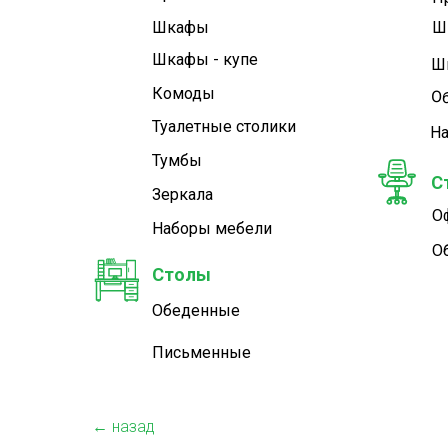
Шкафы
Ш
Шкафы - купе
Ш
Комоды
О
Туалетные cтолики
Н
Тумбы
С
Зеркала
О
Наборы мебели
О
Столы
Обеденные
Письменные
← назад