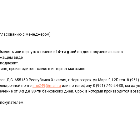
согласованию с менеджером).
бменять или вернуть в течение
14-ти дней
со дня получения заказа.
лежащем виде
 подлежит.
ине, производится только в интернет магазине.
в Д.С. 655150 Республика Хакасия, г.Черногорск .ул Мира 0,12Б тел. 8 (961)
электронной почте
imp249@mail.ru
или по телефону 8 (961) 740-24-38, когда 
течение от
3-х до 30-ти
банковских дней. Срок, в который производится возвра
 покупателем.