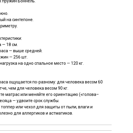
х пружин Боннель.
кно.
ный на синтепоне.
ериметру.
теристики:
 — 18 см.
раса — выше средней.
жин — 256 шт.
агрузка на одно спальное место — 120 кг.
аса ощущается по-разному: для человека весом 60
тче, чем для человека весом 90 кг.
е матрас или меняйте его ориентацию («голова–
месяца — удвоите срок службы.
 топпер или чехол для защиты от пыли, влаги и
олезно для аллергиков и астматиков.