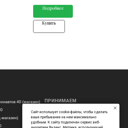
Подробнее
Купить
ПРИНИМАЕМ
монавтов 40 (магазин)
К ОПЛАТЕ
00
Сайт использует cookie-файлы, чтобы сделать
Вы можете оплатить
ваше пребывание на нем максимально
д-магазин)
покупки наличными /
удобным. К cайту подключен сервис веб-
картой при получении, а
0
аналитики Яндекс. Метрика, использующий