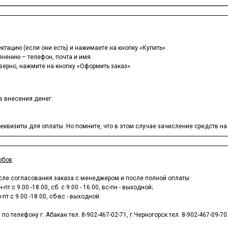
тацию (если они есть) и нажимаете на кнопку «Купить».
лнению – телефон, почта и имя.
верно, нажмите на кнопку «Оформить заказ».
в внесения денег:
квизиты для оплаты. Но помните, что в этом случае зачисление средств на р
обов
:
сле согласования заказа с менеджером и после полной оплаты:
-пт с 9.00 -18.00, сб. с 9.00 - 16.00, вс-пн - выходной;
-пт с 9.00 -18.00, сб-вс - выходной.
телефону г. Абакан тел. 8-902-467-02-71, г.Черногорск тел. 8-902-467-09-70