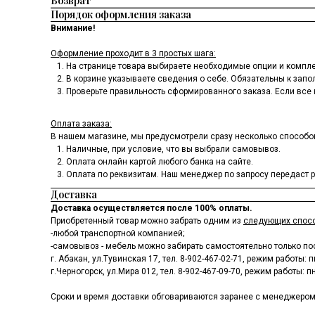
Возврат
Порядок оформления заказа
Внимание!
Оформление проходит в 3 простых шага:
На странице товара выбираете необходимые опции и комплек
В корзине указываете сведения о себе. Обязательны к запо
Проверьте правильность сформированного заказа. Если все 
Оплата заказа:
В нашем магазине, мы предусмотрели сразу несколько способо
Наличные, при условие, что вы выбрали самовывоз.
Оплата онлайн картой любого банка на сайте.
Оплата по реквизитам. Наш менеджер по запросу передаст ре
Доставка
Доставка осуществляется после 100% оплаты.
Приобретенный товар можно забрать одним из
следующих спос
-любой транспортной компанией;
-самовывоз - мебель можно забирать самостоятельно только по
г. Абакан, ул.Тувинская 17, тел.
8-902-467-02-71
, режим работы: пн
г.Черногорск, ул.Мира 012, тел.
8-902-467-09-70
, режим работы: пн
Сроки и время доставки обговариваются заранее с менеджером по 