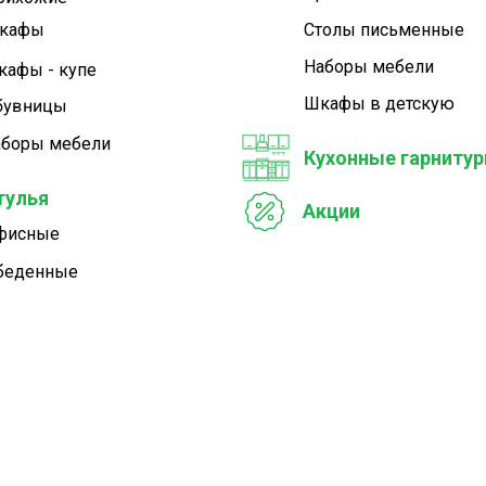
кафы
Столы письменные
Наборы мебели
кафы - купе
Шкафы в детскую
бувницы
аборы мебели
Кухонные гарниту
тулья
Акции
фисные
беденные