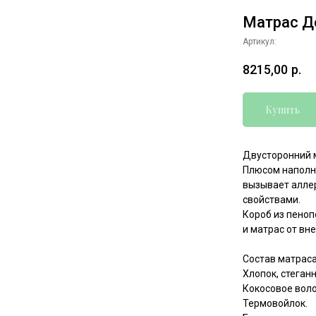
Матрас Д
Артикул:
8215,00
р.
Купить
Двусторонний 
Плюсом наполни
вызывает алле
свойствами.
Короб из пено
и матрас от вн
Состав матраса
Хлопок, стеган
Кокосовое воло
Термовойлок.