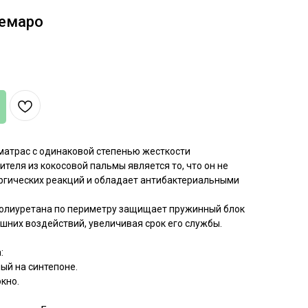
емаро
матрас с одинаковой степенью жесткости
теля из кокосовой пальмы является то, что он не
ргических реакций и обладает антибактериальными
полиуретана по периметру защищает пружинный блок
ешних воздействий, увеличивая срок его службы.
:
ный на синтепоне.
кно.