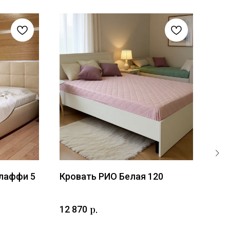
Флаффи 5
Кровать РИО Белая 120
Кро
р.
12 870
30 