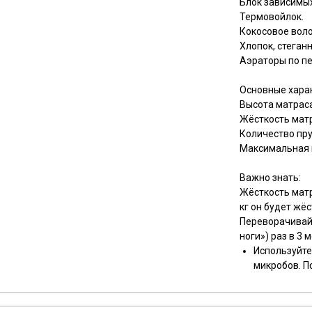
Блок зависимы
Термовойлок.
Кокосовое воло
Хлопок, стеган
Аэраторы по п
Основные харак
Высота матраса
Жёсткость мат
Количество пру
Максимальная н
Важно знать:
Жёсткость матр
кг он будет жёс
Переворачивайт
ноги») раз в 3 
Используйте
микробов. П